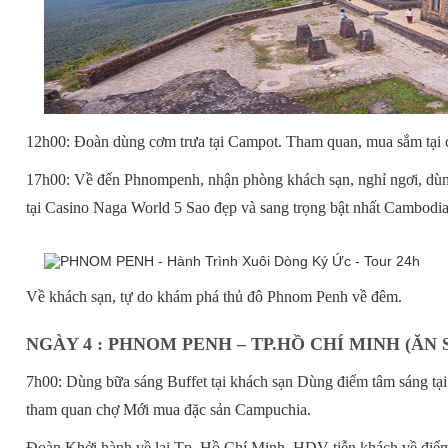
12h00: Đoàn dùng cơm trưa tại Campot. Tham quan, mua sắm tại
17h00: Về đến Phnompenh, nhận phòng khách sạn, nghỉ ngơi, dùn
tại Casino Naga World 5 Sao đẹp và sang trọng bật nhất Cambodia
Về khách sạn, tự do khám phá thủ đô Phnom Penh về đêm.
NGÀY 4 : PHNOM PENH – TP.HỒ CHÍ MINH (ĂN 
7h00: Dùng bữa sáng Buffet tại khách sạn Dùng điểm tâm sáng tại 
tham quan chợ Mới mua đặc sản Campuchia.
Đoàn Khởi hành về lại Tp. Hồ Chí Minh. HDV tiễn khách về điểm k