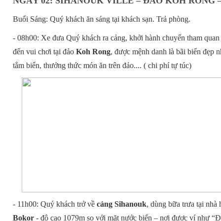
NGÀY 02: SIHANOUK VILLE – ĐẢO KOH RONG –
Buổi Sáng: Quý khách ăn sáng tại khách sạn. Trả phòng.
- 08h00: Xe đưa Quý khách ra cảng, khởi hành chuyến tham quan
đến vui chơi tại đảo
Koh Rong
, được mệnh danh là bãi biển đẹp
tắm biển, thưởng thức món ăn trên đảo.... ( chi phí tự túc)
- 11h00: Quý khách trở về
cảng Sihanouk
, dùng bữa trưa tại nhà 
Bokor
- độ cao 1079m so với mặt nước biển – nơi được ví như “