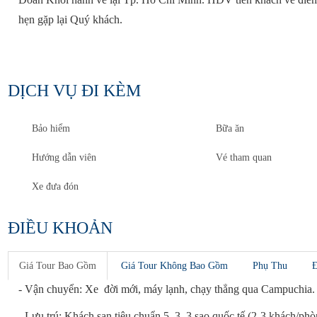
hẹn gặp lại Quý khách.
DỊCH VỤ ĐI KÈM
Bảo hiểm
Bữa ăn
Hướng dẫn viên
Vé tham quan
Xe đưa đón
ĐIỀU KHOẢN
Giá Tour
Bao Gồm
Giá Tour
Không Bao Gồm
Phụ Thu
Đ
- Vận chuyển: Xe đời mới, máy lạnh, chạy thẳng qua Campuchia.
- Lưu trú: Khách sạn tiêu chuẩn 5, 3, 3 sao quốc tế (2-3 khách/p