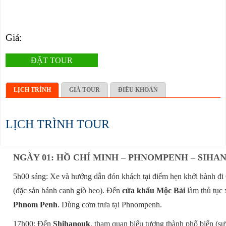
Giá:
ĐẶT TOUR
LỊCH TRÌNH
GIÁ TOUR
ĐIỀU KHOẢN
LỊCH TRÌNH TOUR
NGÀY 01: HỒ CHÍ MINH – PHNOMPENH – SIHAN
5h00 sáng: Xe và hướng dẫn đón khách tại điểm hẹn khởi hành đ
(đặc sản bánh canh giò heo). Đến
cửa khẩu Mộc Bài
làm thủ tục 
Phnom Penh
. Dùng cơm trưa tại Phnompenh.
17h00: Đến
Shihanouk
, tham quan biểu tượng thành phố biển (sư