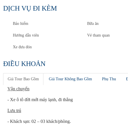
DỊCH VỤ ĐI KÈM
Bảo hiểm
Bữa ăn
Hướng dẫn viên
Vé tham quan
Xe đưa đón
ĐIỀU KHOẢN
Giá Tour
Bao Gồm
Giá Tour
Không Bao Gồm
Phụ Thu
Đ
Vận chuyển
- Xe ô tô đời mới máy lạnh, đi thẳng
Lưu trú
- Khách sạn: 02 – 03 khách/phòng.