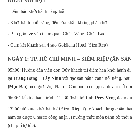
ĐIỂM NỔI BẬT
- Đảm bảo khởi hành hằng tuần.
- Khởi hành buổi sáng, đến cửa khẩu không phải chờ
- Bao gồm vé vào tham quan Chùa Vàng, Chùa Bạc
- Cam kết khách sạn 4 sao Goldiana Hotel (SiemRep)
NGÀY 1: TP. HỒ CHÍ MINH – SIÊM RIỆP (ĂN SÁN
05h00
: Hướng dẫn viên đón Qúy khách tại điểm hẹn khởi hành đ
tại
Trảng Bàng – Tây Ninh
với đặc sản bánh canh nổi tiếng. Sau
(Mộc Bài)
biên giới Việt Nam – Campuchia nhập cảnh vào đất nướ
9h00
: Tiếp tục hành trình. 11h30 đoàn tới
tỉnh Prey Veng
đoàn dùn
13h00
: tiếp tục khởi hành đi Siem Riep. Quý khách dừng chân th
năm đã được Unesco công nhận .Thưởng thức món bánh bò thốt n
(chi phí tự túc).