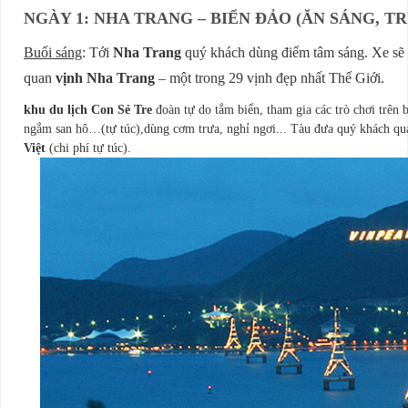
NGÀY 1: NHA TRANG – BIỂN ĐẢO (ĂN SÁNG, TR
Buổi sáng
: Tới
Nha Trang
quý khách dùng điểm tâm sáng. Xe sẽ 
quan
vịnh Nha Trang
– một trong 29 vịnh đẹp nhất Thế Giới.
khu du lịch Con Sẻ Tre
đoàn tự do tắm biển, tham gia các trò chơi trên b
ngắm san hô…(tự túc),dùng cơm trưa, nghỉ ngơi... Tàu đưa quý khách qu
Việt
(chi phí tự túc).