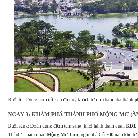
Buổi tối
: Dùng cơm tối, sau đó quý khách tự do khám phá thành
NGÀY 3: KHÁM PHÁ THÀNH PHỐ MỘNG MƠ (ĂN
Buổi sáng
: Đoàn dùng điểm tâm sáng, khởi hành tham quan
KDL 
Thành”, tham quan
Mộng Mơ Tửu
, ngôi nhà Cổ 300 năm khu tư