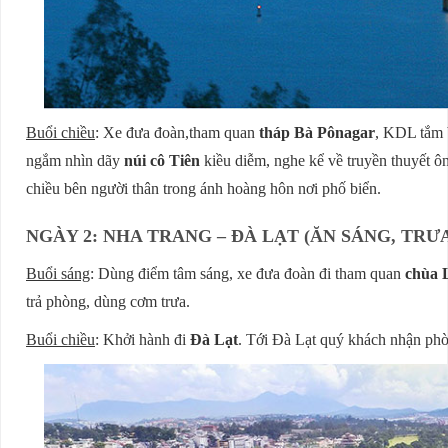
Buổi chiều
: Xe đưa đoàn,tham quan
tháp Bà Pônagar
, KDL tắm 
ngắm nhìn dãy
núi cô Tiên
kiều diễm, nghe kể về truyền thuyết 
chiều bên người thân trong ánh hoàng hôn nơi phố biển.
NGÀY 2: NHA TRANG – ĐÀ LẠT (ĂN SÁNG, TRƯA
Buổi sáng
: Dùng điểm tâm sáng, xe đưa đoàn đi tham quan
chùa 
trả phòng, dùng cơm trưa.
Buổi chiều
: Khởi hành đi
Đà Lạt
. Tới Đà Lạt quý khách nhận phò