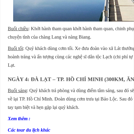
Buổi chiều
: Khởi hành tham quan khởi hành tham quan, chinh ph
chuyện tình của chàng Lang và nàng Biang.
Buổi tối
: Quý khách dùng cơm tối. Xe đưa đoàn vào xã Lát thưởng t
hoành tráng và ấn tượng cùng các nghệ sĩ dân tộc Lạch (chi phí tự 
Lạt.
NGÀY 4: ĐÀ LẠT – TP. HỒ CHÍ MINH (300KM, Ă
Buổi sáng
: Quý khách trả phòng và dùng điểm tâm sáng, sau đó s
về lại TP. Hồ Chí Minh. Đoàn dùng cơm trưa tại Bảo Lộc. Sau đ
tay tạm biệt và hẹn gặp lại quý khách.
Xem thêm :
Các tour du lịch khác