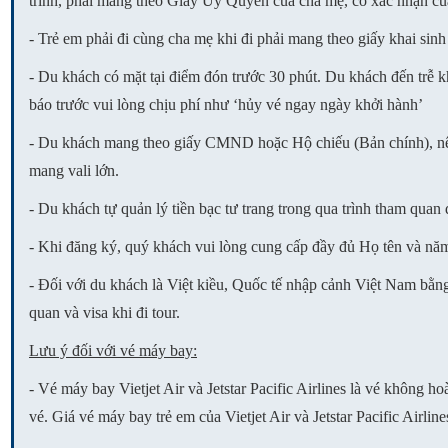
trình, phải mang theo Giấy Ủy Quyền của cha mẹ, có xác nhận củ
- Trẻ em phải đi cùng cha mẹ khi đi phải mang theo giấy khai sinh
- Du khách có mặt tại điểm đón trước 30 phút. Du khách đến trễ 
báo trước vui lòng chịu phí như ‘hủy vé ngay ngày khởi hành’
- Du khách mang theo giấy CMND hoặc Hộ chiếu (Bản chính), nê
mang vali lớn.
- Du khách tự quản lý tiền bạc tư trang trong qua trình tham quan 
- Khi đăng ký, quý khách vui lòng cung cấp đầy đủ Họ tên và năm
- Đối với du khách là Việt kiều, Quốc tế nhập cảnh Việt Nam bằng 
quan và visa khi đi tour.
Lưu ý đối với vé máy bay:
- Vé máy bay Vietjet Air và Jetstar Pacific Airlines là vé không h
vé. Giá vé máy bay trẻ em của Vietjet Air và Jetstar Pacific Airli