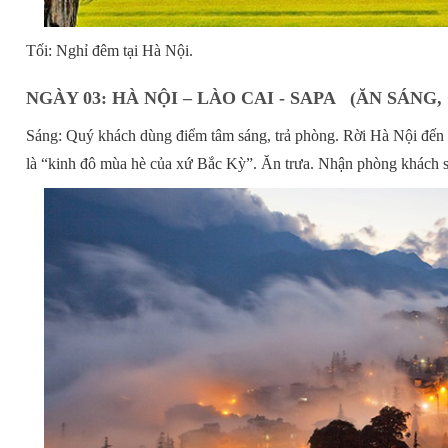
Tối: Nghỉ đêm tại Hà Nội.
NGÀY 03: HÀ NỘI – LÀO CAI - SAPA (ĂN SÁNG, 
Sáng: Quý khách dùng điểm tâm sáng, trả phòng. Rời Hà Nội đến
là “kinh đô mùa hè của xứ Bắc Kỳ”. Ăn trưa. Nhận phòng khách s