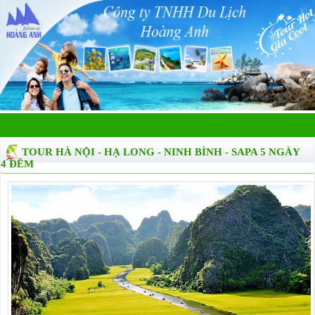
TOUR HÀ NỘI - HẠ LONG - NINH BÌNH - SAPA 5 NGÀY
4 ĐÊM