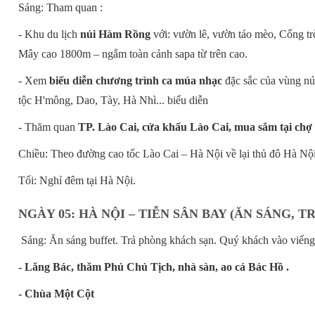
Sáng: Tham quan :
- Khu du lịch
núi Hàm Rồng
với: vườn lê, vườn táo mèo, Cổng tr
Mây cao 1800m – ngắm toàn cảnh sapa từ trên cao.
- Xem
biểu diễn chương trình ca múa nhạc
đặc sắc của vùng núi
tộc H'mông, Dao, Tày, Hà Nhì... biểu diễn
- Thăm quan
TP. Lào Cai, cửa khẩu Lào Cai, mua sắm tại chợ
Chiều: Theo đường cao tốc Lào Cai – Hà Nội về lại thủ đô Hà Nộ
Tối: Nghỉ đêm tại Hà Nội.
NGÀY 05: HÀ NỘI – TIỄN SÂN BAY (ĂN SÁNG, T
Sáng: Ăn sáng buffet. Trả phòng khách sạn. Quý khách vào viếng
- Lăng Bác, thăm Phủ Chủ Tịch, nhà sàn, ao cá Bác Hồ .
- Chùa Một Cột