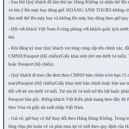
- Sau khi Quý khách đã làm thủ tục Hàng Không và nhận thẻ lên 
và lưu ý lên máy bay đúng giờ. HOÀNG ANH TOURS không chịu 
làm mất thẻ lên máy bay và không lên máy bay đúng theo giờ qu
- Đối với khách Việt Nam ở cùng phòng với khách quốc tịch nước
thú.
- Khi đăng ký tour Quý khách vui lòng cung cấp tên chính xác, đầ
CMND/Passport (Hộ chiếu)/Giấy khai sinh (trẻ em dưới 14 tuổi).
hoặc Passport (hộ chiếu).
- Quý khách đi tour cần đem theo CMND bản chính (còn hạn 15 n
tour)/Passport (Hộ chiếu)/Giấy khai sinh bản chính hoặc bản sao 
đối với trẻ em dưới 14 tuổi. Trẻ em từ 14 tuổi trở lên bắt buộc 
Passport bản gốc. Riêng khách Việt Kiều phải mang theo đầy đủ 
theo Visa và giấy tái xuất nhập Việt Nam.
- Giá vé, giờ bay có thể thay đổi theo Hãng Hàng Không. Trong t
lòng chịu phí hoàn vé và phải mua lại vé mới theo quy định của