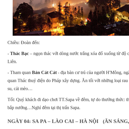
Chiều: Đoàn đến:
-
Thác Bạc
– ngọn thác với dòng nước trắng xóa đổ xuống từ độ
Liên.
- Tham quan
Bản Cát Cát
- địa bàn cư trú của người H'Mông, ng
quan Thác thuỷ điện do Pháp xây dựng. Ăn tối với những loại rau
su, cải mèo…
Tối: Quý khách đi dạo chơi TT.Sapa về đêm, tự do thưởng thức: t
bắp nướng…Nghỉ đêm tại thị trấn Sapa.
NGÀY 04: SA PA – LÀO CAI – HÀ NỘI (ĂN SÁNG