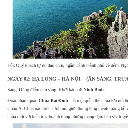
Tối: Quý khách tự do dạo chơi, ngắm cảnh thành phố về đêm. Ngh
NGÀY 02: HẠ LONG – HÀ NỘI (ĂN SÁNG, TRƯA
Sáng: Dùng điểm tâm sáng. Khởi hành đi
Ninh Bình
.
Đoàn tham quan
Chùa Bái Đính
– là một quần thể chùa lớn nổi t
Châu Á. Chùa nằm trên sườn núi giữa thung lũng mênh mông hồ và
chùa mới với kiến trúc hoành tráng nhưng mang đậm bản sắc truyề