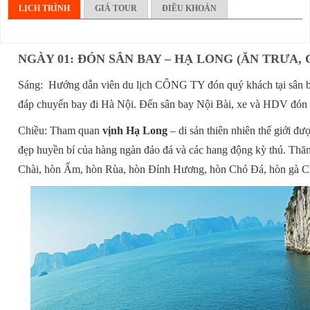
LỊCH TRÌNH
GIÁ TOUR
ĐIỀU KHOẢN
NGÀY 01: ĐÓN SÂN BAY – HẠ LONG (ĂN TRƯA, 
Sáng: Hướng dẫn viên du lịch CÔNG TY đón quý khách tại sân b
đáp chuyến bay đi Hà Nội. Đến sân bay Nội Bài, xe và HDV đón 
Chiều: Tham quan
vịnh Hạ Long
– di sản thiên nhiên thế giới
đẹp huyền bí của hàng ngàn đảo đá và các hang động kỳ thú. T
Chài, hòn Ấm, hòn Rùa, hòn Đỉnh Hương, hòn Chó Đá, hòn gà 