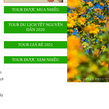
TOUR ĐƯỢC MUA NHIỀU
TOUR DU LỊCH TẾT NGUYÊN
ĐÁN 2020
TOUR GIÁ RẺ 2021
TOUR ĐƯỢC XEM NHIỀU
n
gơi
cây