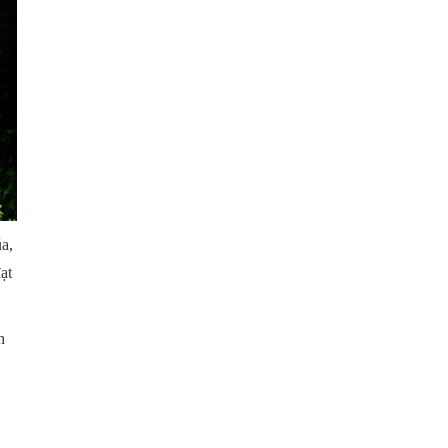
a,
ạt
n