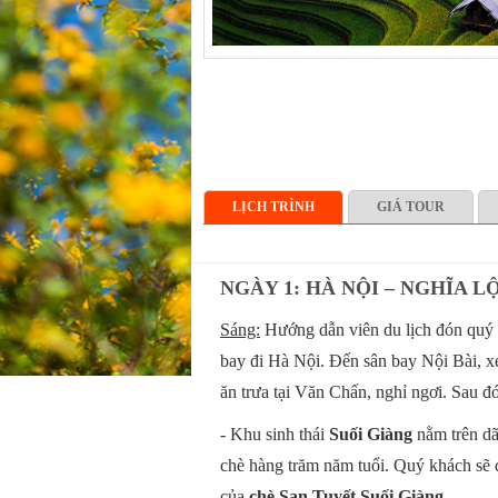
LỊCH TRÌNH
GIÁ TOUR
NGÀY 1: HÀ NỘI – NGHĨA LỘ
Sáng:
Hướng dẫn viên du lịch đón quý 
bay đi Hà Nội. Đến sân bay Nội Bài, 
ăn trưa tại Văn Chấn, nghỉ ngơi. Sau đó
- Khu sinh thái
Suối Giàng
nằm trên dã
chè hàng trăm năm tuổi. Quý khách sẽ
của
chè San Tuyết Suối Giàng
.