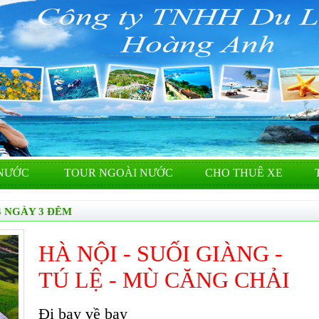
NƯỚC
TOUR NGOÀI NƯỚC
CHO THUÊ XE
4 NGÀY 3 ĐÊM
HÀ NỘI - SUỐI GIÀNG -
TÚ LỆ - MÙ CĂNG CHẢI
Đi bay về bay