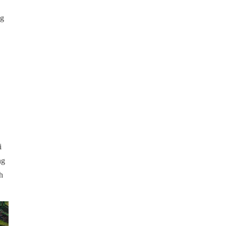
ng
i
ng
h