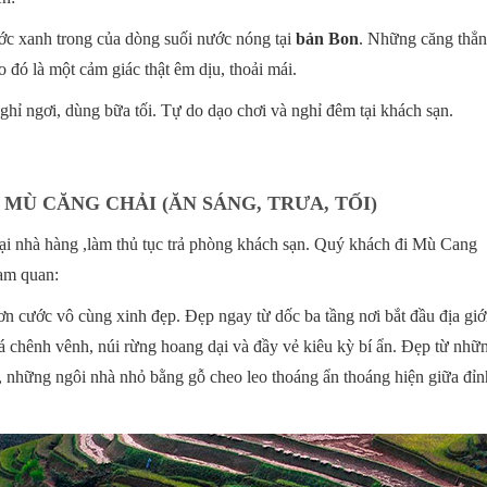
ớc xanh trong của dòng suối nước nóng tại
bản Bon
. Những căng thẳ
 đó là một cảm giác thật êm dịu, thoải mái.
ỉ ngơi, dùng bữa tối. Tự do dạo chơi và nghỉ đêm tại khách sạn.
- MÙ CĂNG CHẢI (ĂN SÁNG, TRƯA, TỐI)
i nhà hàng ,làm thủ tục trả phòng khách sạn. Quý khách đi Mù Cang
am quan:
n cước vô cùng xinh đẹp. Đẹp ngay từ dốc ba tầng nơi bắt đầu địa giớ
á chênh vênh, núi rừng hoang dại và đầy vẻ kiêu kỳ bí ẩn. Đẹp từ nhữ
á, những ngôi nhà nhỏ bằng gỗ cheo leo thoáng ẩn thoáng hiện giữa đỉn