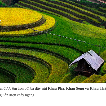
ải được ôm trọn bởi ba
dãy núi Khau Phạ, Khau Song và Khau Th
g uốn lượn chảy ngang.