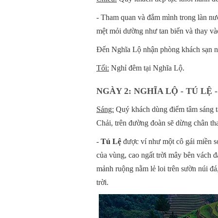
- Tham quan và đắm mình trong làn nư
mệt mỏi dường như tan biến và thay vào
Đến Nghĩa Lộ nhận phòng khách sạn ngh
Tối:
Nghỉ đêm tại Nghĩa Lộ.
NGÀY 2: NGHĨA LỘ - TÚ LỆ 
Sáng:
Quý khách dùng điểm tâm sáng tạ
Chải, trên đường đoàn sẽ dừng chân th
-
Tú Lệ
được ví như một cô gái miền sơ
của vùng, cao ngất trời mây bên vách đ
mảnh ruộng nằm lẻ loi trên sườn núi đ
trời.