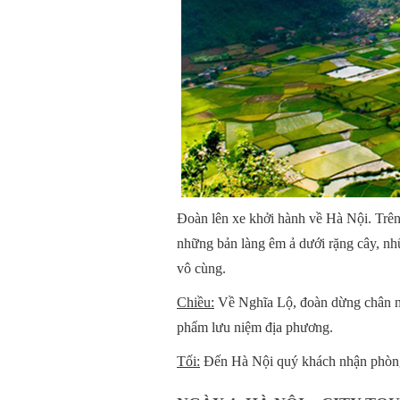
Đoàn lên xe khởi hành về Hà Nội. Trê
những bản làng êm ả dưới rặng cây, nh
vô cùng.
Chiều:
Về Nghĩa Lộ, đoàn dừng chân ng
phẩm lưu niệm địa phương.
Tối:
Đến Hà Nội quý khách nhận phòng,