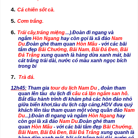
4.
Cá chiên sốt cà.
5.
Cơm trắng.
6.
Trái cây,tráng miệng.
...).Đoàn đi ngang và
ngắm
Hòn Ngang
hay còn gọi là xã đảo
Nam
Du
.Đoàn ghé tham quan
Hòn Mấu
- với các bãi
tắm đẹp
Bãi Chướng, Bãi Nam, Bãi Đá Đen, Bãi
Đá Trắng
xung quanh là hàng dừa xanh mát, bãi
cát trắng trải dài, nước có màu xanh ngọc bích
trong bi
7.
Trà đá.
12h45
:
Tham gia
tour du lịch Nam Du
, đoàn tham
quan lên tàu du lịch đi
câu cá lặn ngắm san hô
.
Bắt đầu hành trình đi khám phá các hòn đảo nhỏ
giữa biển khơi,tàu du lịch cập cảng,HDV đưa quý
khách lên tàu tham quan một vòng quần đảo
Nam
Du
...).Đoàn đi ngang và ngắm
Hòn Ngang
hay
còn gọi là xã đảo
Nam Du
.Đoàn ghé tham
quan
Hòn Mấu
- với các bãi tắm đẹp
Bãi Chướng,
Bãi Nam, Bãi Đá Đen, Bãi Đá Trắng
xung quanh là
hàng dừa xanh mát, bãi cát trắng trải dài, nước có