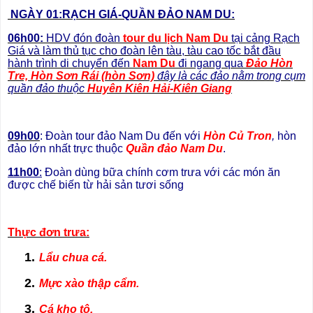
NGÀY 01:
RẠCH GIÁ-QUẦN ĐẢO NAM DU:
06h00:
HDV đón đoàn
tour du lịch Nam Du
tại cảng Rạch
Giá và làm thủ tục cho đoàn lên tàu, tàu cao tốc bắt đầu
hành trình di chuyển đến
Nam Du
đi ngang qua
Đảo Hòn
Tre, Hòn Sơn Rái (hòn Sơn)
đây là các đảo nằm trong cụm
quần đảo thuộc
Huyên Kiên Hải-Kiên Giang
09h00
: Đoàn tour đảo Nam Du đến với
Hòn Củ Tron
,
hòn
đảo lớn nhất trực thuộc
Quần đảo Nam Du
.
11h00
:
Đoàn dùng bữa chính cơm trưa với các món ăn
được chế biến từ hải sản tươi sống
Thực đơn trưa:
1.
Lẩu chua cá.
2.
Mực xào thập cẩm.
3.
Cá kho tộ.