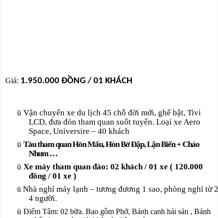
Giá:
1.
950
.000 ĐỒNG / 01 KHÁCH
ü
Vận chuyển xe du lịch 45 chỗ đời mới, ghế bật, Tivi
LCD, đưa đón tham quan suốt tuyến. Loại xe Aero
Space, Universire – 40 khách
ü
Tàu tham quan Hòn Mấu, Hòn Bờ Đập, Lặn Biển + Cháo
Nhum …
ü
Xe máy tham quan đảo: 02 khách / 01 xe ( 120.000
đồng / 01 xe )
Nhà nghỉ máy lạnh – tương đương 1 sao, phòng nghỉ từ 
ü
4 người.
ü
Điểm Tâm: 02 bữa. Bao gồm Phở, Bánh canh hải sản , Bánh