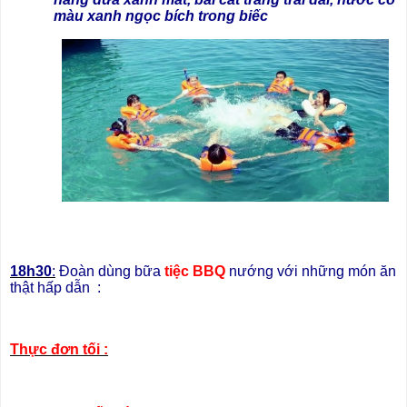
màu xanh ngọc bích trong biếc
18h30
:
Đoàn dùng bữa
tiệc BBQ
nướng với những món ăn
thật hấp dẫn :
Thực đơn tối :