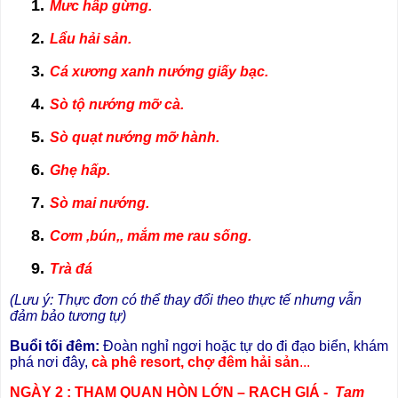
1.
Mưc hấp gừng.
2.
Lẩu hải sản.
3.
Cá xương xanh nướng giấy bạc.
4.
Sò tộ nướng mỡ cà.
5.
Sò quạt nướng mỡ hành.
6.
Ghẹ hấp.
7.
Sò mai nướng.
8.
Cơm ,bún,, mắm me rau sống.
9.
Trà đá
(Lưu ý: Thực đơn có thể thay đổi theo thực tế nhưng vẫn
đảm bảo tương tự)
Buổi tối đêm:
Đoàn nghỉ ngơi hoặc tự do đi đạo biển, khám
phá nơi đây,
cà phê resort, chợ đêm hải sản
...
NGÀY 2 : THAM QUAN HÒN LỚN – RẠCH GIÁ -
Tạm