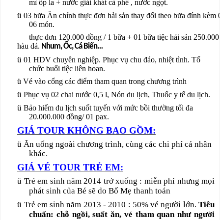
mì ốp la + nước giải khát cà phê , nước ngọt.
ü
03 bữa Ăn chính thực đơn hải sản thay đổi theo bữa đính kèm
06 món.
thực đơn 120.000 đồng / 1 bữa + 01 bữa tiệc hải sản 250.000 
hàu đá.
Nhum, Ốc, Cá Biển…
ü
01 HDV chuyên nghiệp. Phục vụ chu đáo, nhiệt tình. Tổ
chức buổi tiệc liên hoan.
ü
Vé vào cổng các điểm tham quan trong chương trình
ü
Phục vụ 02 chai nước 0,5 l, Nón du lịch, Thuốc y tế du lịch.
ü
Bảo hiểm du lịch suốt tuyến với mức bồi thường tối đa
20.000.000 đồng/ 01 pax.
GIÁ TOUR KHÔNG BAO GỒM:
ü
Ăn uống ngoài chương trình, cùng các chi phí cá nhân
khác.
GIÁ VÉ TOUR TRẺ EM:
ü
Trẻ em sinh năm 2014 trở xuống : miễn phí nhưng mọi
phát sinh của Bé sẽ do Bố Mẹ thanh toán
ü
Trẻ em sinh năm 2013 - 2010 : 50% vé người lớn.
Tiêu
chuẩn: chỗ ngồi, suất ăn, vé tham quan như người