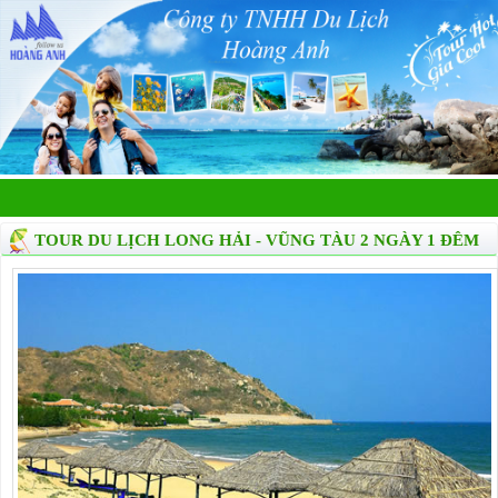
TOUR DU LỊCH LONG HẢI - VŨNG TÀU 2 NGÀY 1 ĐÊM