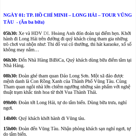
NGÀY 01: TP. HỒ CHÍ MINH – LONG HẢI
–
TOUR VŨNG
TÀU
- (Ăn ba bữa)
05h30:
Xe và HDV
DL
Hoàng Anh
đón đoàn tại điểm hẹn. Khởi
hành đi Long Hải trên đường đi quý khách cùng tham gia những
trò chơi vui nhộn như: Thi đố vui có thưởng, thi hát karaoke, xổ số
không may nắm…
06h30:
Đến Nhà Hàng BiBiCa, Quý khách dùng bữa điểm tâm tại
Nhà Hàng.
08h30:
Đoàn ghé tham quan Đảo Long Sơn. Một xã đảo được
mệnh danh là Con Rồng Xanh của Thành Phố Vũng Tàu. Cùng
Tham quan ngôi nhà lớn chiêm ngưỡng những sản phẩm với nghệ
thuật trạm khắc tinh hoa từ thời Vua Thành Thái.
09h00:
Đoàn tới Long Hải, tự do tắm biển. Dùng bữa trưa, nghỉ
ngơi.
14h00:
Quý khách khởi hành đi Vũng tàu.
15h00:
Đoàn đến Vũng Tàu. Nhận phòng khách sạn nghỉ ngơi, tự
do tắm biển.