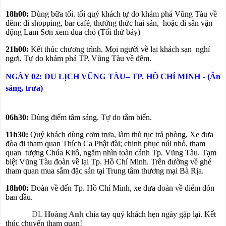
18h00:
Dùng bữa tối. tối quý khách tự do khám phá Vũng Tàu về
đêm: đi shopping, bar café, thưởng thức hải sản, hoặc đi sân vận
động Lam Sơn xem đua chó (Tối thứ bảy)
21h00:
Kết thúc chương trình. Mọi người về lại khách sạn nghỉ
ngơi. Tự do khám phá TP. Vũng Tàu về đêm.
NGÀY 02:
DU LỊCH VŨNG TÀU
– TP. HỒ CHÍ MINH
- (Ăn
sáng, trưa)
06h30:
Dùng điểm tâm sáng. Tự do tắm biển.
11h30:
Quý khách dùng cơm trưa, làm thủ tục trả phòng, Xe đưa
đòa đi tham quan Thích Ca Phật đài; chinh phục núi nhỏ, tham
quan tượng Chúa Kitô, ngắm nhìn toàn cảnh Tp. Vũng Tàu. Tạm
biệt Vũng Tàu đoàn về lại Tp. Hồ Chí Minh. Trên đường về ghé
tham quan mua sắm đặc sản tại Trung tâm thương mại Bà Rịa.
18h00:
Đoàn về đến Tp. Hồ Chí Minh, xe đưa đoàn về điểm đón
ban đầu.
DL
Hoàng Anh
chia tay quý khách hẹn ngày gặp lại. Kết
thúc chuyến tham quan!