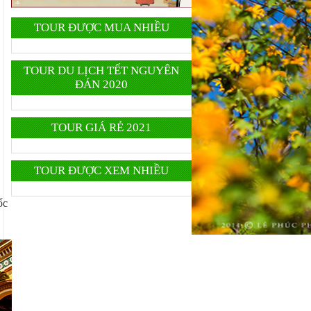
TOUR ĐƯỢC MUA NHIỀU
TOUR DU LỊCH TẾT NGUYÊN
ĐÁN 2020
TOUR GIÁ RẺ 2021
TOUR ĐƯỢC XEM NHIỀU
ốc