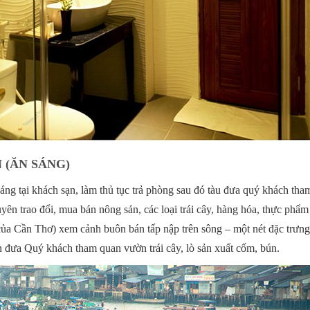
N (ĂN SÁNG)
ng tại khách sạn, làm thủ tục trả phòng sau đó tàu đưa quý khách tha
uyên trao đổi, mua bán nông sản, các loại trái cây, hàng hóa, thực phẩm 
của Cần Thơ) xem cảnh buôn bán tấp nập trên sông – một nét đặc trưng
 đưa Quý khách tham quan vườn trái cây, lò sản xuất cốm, bún.