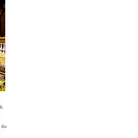
nh
 địa