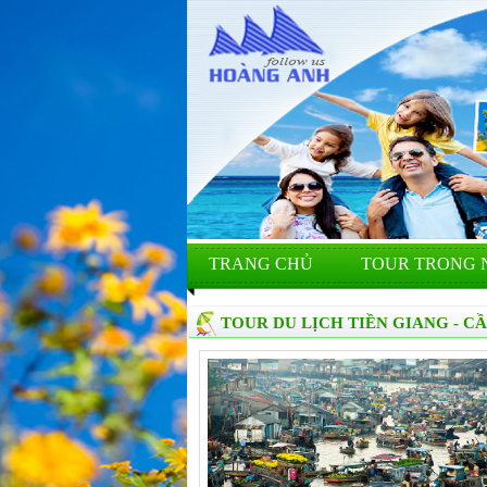
TRANG CHỦ
TOUR TRONG 
TOUR DU LỊCH TIỀN GIANG - C