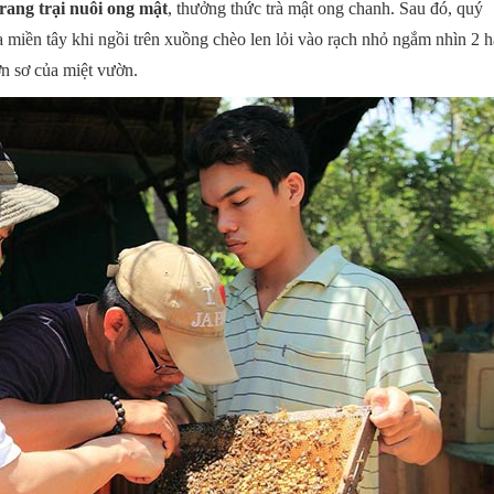
trang trại nuôi ong mật
, thưởng thức trà mật ong chanh. Sau đó, quý
 miền tây khi ngồi trên xuồng chèo len lỏi vào rạch nhỏ ngắm nhìn 2 
n sơ của miệt vườn.