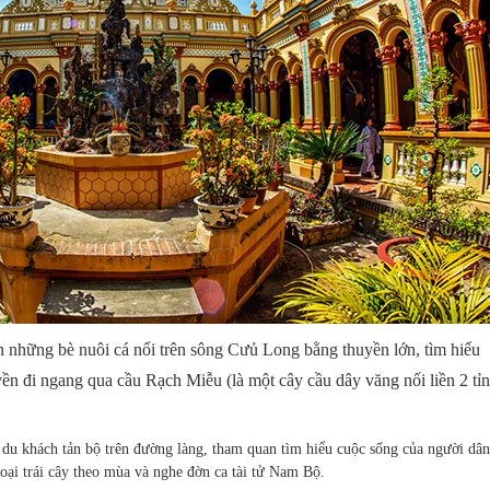
 những bè nuôi cá nổi trên sông Cưủ Long bằng thuyền lớn, tìm hiểu
ền đi ngang qua cầu Rạch Miễu (là một cây cầu dây văng nối liền 2 tỉ
du khách tản bộ trên đường làng, tham quan tìm hiểu cuộc sống của người dân
loại trái cây theo mùa và nghe đờn ca tài tử Nam Bộ.