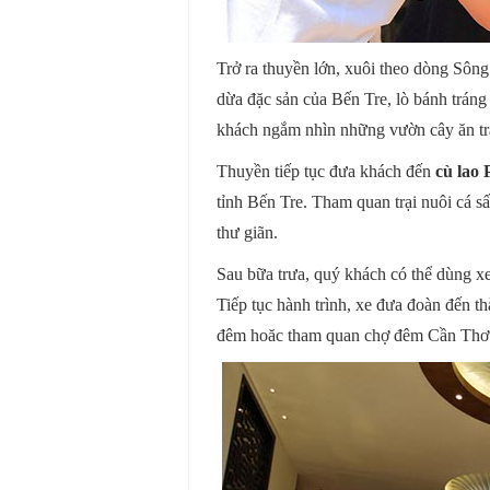
Trở ra thuyền lớn, xuôi theo dòng Sôn
dừa đặc sản của Bến Tre, lò bánh trán
khách ngắm nhìn những vườn cây ăn trá
Thuyền tiếp tục đưa khách đến
cù lao
tỉnh Bến Tre. Tham quan trại nuôi cá s
thư giãn.
Sau bữa trưa, quý khách có thể dùng x
Tiếp tục hành trình, xe đưa đoàn đến 
đêm hoăc tham quan chợ đêm Cần Thơ