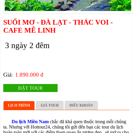
SUỐI MƠ - ĐÀ LẠT - THÁC VOI -
CAFE MÊ LINH
3 ngày 2 đêm
Giá:
1.890.000 đ
ĐẶT TOUR
LỊCH TRÌNH
GIÁ TOUR
ĐIỀU KHOẢN
Du lịch Miền Nam
chắc đã khá
quen thuộc trong mỗi chúng
ta. Nhưng với Hottour24, chúng tôi gửi đến bạn các tour du lịch
hoàn toàn mới với các điểm tham quan ấn tượng đẹp,
sẽ mở ra cho