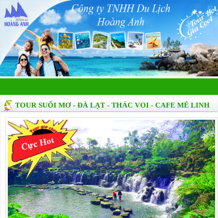
TOUR SUỐI MƠ - ĐÀ LẠT - THÁC VOI - CAFE MÊ LINH