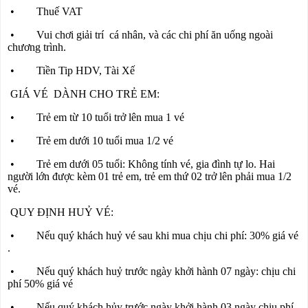
• Thuế VAT
• Vui chơi giải trí cá nhân, và các chi phí ăn uống ngoài
chương trình.
• Tiền Tip HDV, Tài Xế
GIÁ VÉ DÀNH CHO TRẺ EM:
• Trẻ em từ 10 tuổi trở lên mua 1 vé
• Trẻ em dưới 10 tuổi mua 1/2 vé
• Trẻ em dưới 05 tuổi: Không tính vé, gia đình tự lo. Hai
người lớn được kèm 01 trẻ em, trẻ em thứ 02 trở lên phải mua 1/2
vé.
QUY ĐỊNH HUỶ VÉ:
• Nếu quý khách huỷ vé sau khi mua chịu chi phí: 30% giá vé
.
• Nếu quý khách huỷ trước ngày khởi hành 07 ngày: chịu chi
phí 50% giá vé
• Nếu quý khách hủy trước ngày khởi hành 03 ngày chịu phí