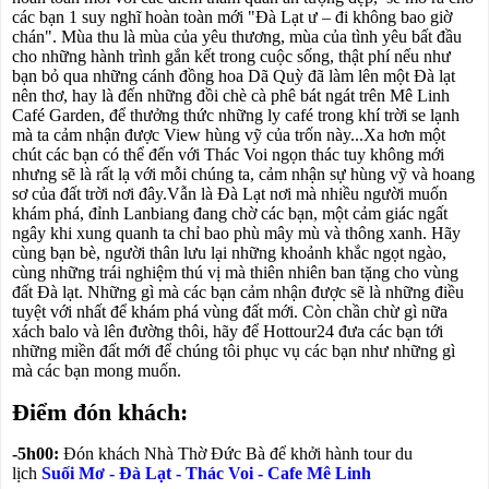
các bạn 1 suy nghĩ hoàn toàn mới "Đà Lạt ư – đi không bao giờ
chán".
Mùa thu là mùa của yêu thương, mùa của tình yêu bất đầu
cho những hành trình gắn kết trong cuộc sống, thật phí nếu như
bạn bỏ qua những cánh đồng hoa Dã Quỳ đã làm lên một Đà lạt
nên thơ, hay là đến những đồi chè cà phê bát ngát trên Mê Linh
Café Garden, để thưởng thức những ly café trong khí trời se lạnh
mà ta cảm nhận được View hùng vỹ của trốn này...
Xa hơn một
chút các bạn có thể đến với Thác Voi ngọn thác tuy không mới
nhưng sẽ là rất lạ với mỗi chúng ta, cảm nhận sự hùng vỹ và hoang
sơ của đất trời nơi đây.
Vẫn là Đà Lạt nơi mà nhiều người muốn
khám phá, đỉnh Lanbiang đang chờ các bạn, một cảm giác ngất
ngây khi xung quanh ta chỉ bao phù mây mù và thông xanh.
Hãy
cùng bạn bè, người thân lưu lại những khoảnh khắc ngọt ngào,
cùng những trái nghiệm thú vị mà thiên nhiên ban tặng cho vùng
đất Đà lạt. Những gì mà các bạn cảm nhận đ
ược sẽ là những điều
tuyệt với nhất để khám phá vùng đất mới.
Còn chần chừ gì nữa
xách balo và lên đường thôi, hãy để Hottour24 đưa các bạn tới
những miền đất mới để chúng tôi phục vụ các bạn như những gì
mà các bạn mong muốn.
Điểm đón khách:
-5h00:
Đón khách Nhà Thờ Đức Bà để khởi hành
tour du
lịch
Suối Mơ - Đà Lạt - Thác Voi - Cafe Mê Linh