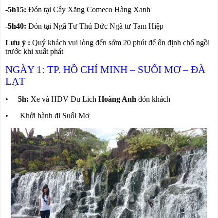
-5h15:
Đ
ón tại Cây Xăng Comeco Hàng Xanh
-5h40:
Đ
ón tại Ngã Tư Thủ Đức
Ngã tư Tam Hiệp
Lưu ý :
Quý khách vui lòng đến sớm 20 phút để ổn định chổ ngồi
trước khi xuất phát
NGÀY 1: TP. HỒ CHÍ MINH – SUỐI MƠ – ĐÀ
LẠT
•
5h:
Xe và HDV Du Lich
Hoàng Anh
đón khách
• Khởi hành đi Suối Mơ