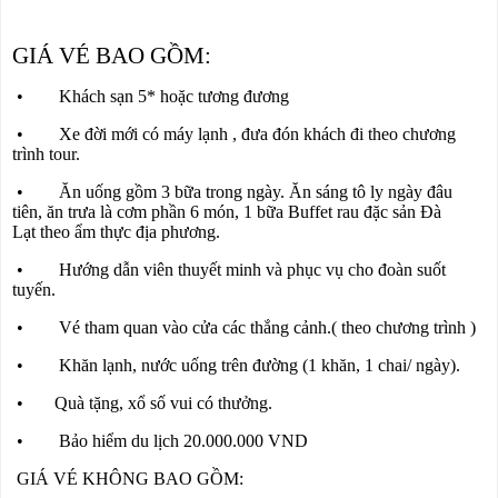
GIÁ VÉ BAO GỒM:
• Khách sạn 5* hoặc tương đương
• Xe đời mới có máy lạnh , đưa đón khách đi theo chương
trình tour.
• Ăn uống gồm 3 bữa trong ngày. Ăn sáng tô ly ngày đâu
tiên, ăn trưa là cơm phần 6 món, 1 bữa Buffet rau đặc sản Đà
Lạt theo ẩm thực địa phương.
• Hướng dẫn viên thuyết minh và phục vụ cho đoàn suốt
tuyến.
• Vé tham quan vào cửa các thắng cảnh.( theo chương trình )
• Khăn lạnh, nước uống trên đường (1 khăn, 1 chai/ ngày).
• Quà tặng, xổ số vui có thưởng.
• Bảo hiểm du lịch 20.000.000 VND
GIÁ VÉ KHÔNG BAO GỒM: