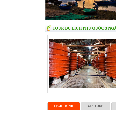
TOUR DU LỊCH PHÚ QUỐC 3 NG
LỊCH TRÌNH
GIÁ TOUR