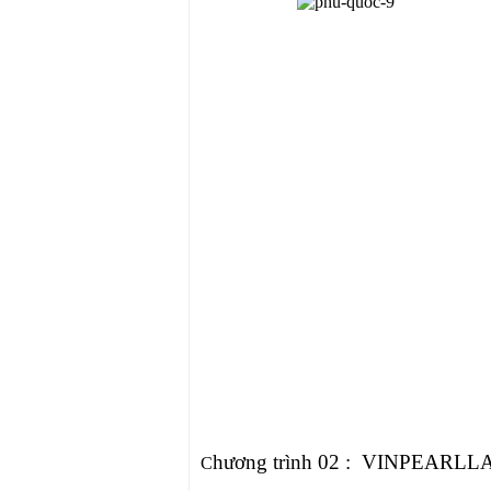
hương trình 02 :
VINPEARLL
C