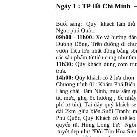
Ngày 1 : TP Hồ Chí Minh –
Buổi sáng: Quý khách làm thủ 
Ngọc phú Quôc.
09h00 - 11h00:
Xe và hướng dẫn 
Dương Đông. Trên đường di chuy
vườn Tiêu lớn nhất đồng bằng s
các sản phẩm từ tiêu cũng như tìm 
11h30:
Qúy khách dùng cơm trưa 
trưa.
14h00
:
Qúy khách có 2 lựa chọn
Chương trình 01:
Khám Phá Biển
Làng chài Hàm Ninh, mua sắm quà
tít, mực, ghẹ, ốc hương , ốc nhảy
phí tự túc). Tại đây quý khách 
dài 2km giữa biển.Suối Tranh: m
Phú Quốc, Quý Khách có thể leo 
quyến rũ.
Hùng Long Tự:
Ngôi c
tuyệt đẹp như “Đồi Tím Hoa Sim