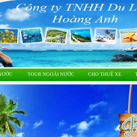
NƯỚC
TOUR NGOÀI NƯỚC
CHO THUÊ XE