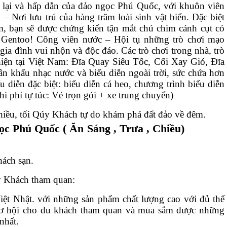
i lại và hấp dẫn của đảo ngọc Phú Quốc, với khuôn viên
– Nơi lưu trú của hàng trăm loài sinh vật biển. Đặc biệt
am, bạn sẽ được chứng kiến tận mắt chú chim cánh cụt có
- Gentoo! Công viên nước – Hội tụ những trò chơi mạo
gia đình vui nhộn và độc đáo. Các trò chơi trong nhà, trò
t hiện tại Việt Nam: Đĩa Quay Siêu Tốc, Cối Xay Gió, Đĩa
khấu nhạc nước và biểu diễn ngoài trời, sức chứa hơn
 diễn đặc biệt: biểu diễn cá heo, chương trình biểu diễn
hi phí tự túc: Vé trọn gói + xe trung chuyển)
iều, tối Qúy Khách tự do khám phá đất đảo về đêm.
c Phú Quốc ( Ăn Sáng , Trưa , Chiều)
ách sạn.
 Khách tham quan:
ệt Nhật. với những sản phẩm chất lượng cao với đủ thể
 cơ hội cho du khách tham quan và mua sắm được những
nhất.