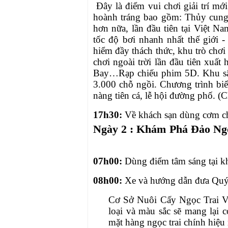
Đây là điểm vui chơi giải trí mớ
hoành tráng bao gồm:
Thủy cung 
hơn nữa, lần đầu tiên tại Việt N
tốc độ bơi nhanh nhất thế giới 
hiểm đầy thách thức, khu trò chơi 
chơi ngoài trời lần đầu tiên xuấ
Bay…Rạp chiếu phim 5D. Khu sân 
3.000 chỗ ngồi. Chương trình biểu
nàng tiên cá, lễ hội đường phố. (C
17h30:
Về khách sạn dùng cơm ch
Ngày 2 : Khám Phá Đảo Ngọ
07h00
:
Dùng điểm tâm sáng tại kh
08h00
:
Xe và hướng dẫn đưa Quý
Cơ Sở Nuôi Cấy Ngọc Trai Vi
loại và màu sắc sẽ mang lại
mặt hàng ngọc trai chính hiệu 