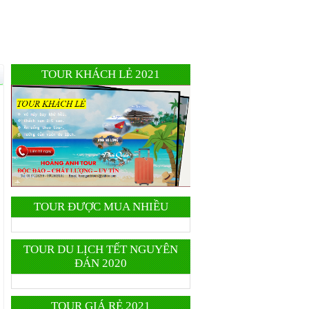
TOUR KHÁCH LẺ 2021
TOUR ĐƯỢC MUA NHIỀU
TOUR DU LỊCH TẾT NGUYÊN
ĐÁN 2020
TOUR GIÁ RẺ 2021