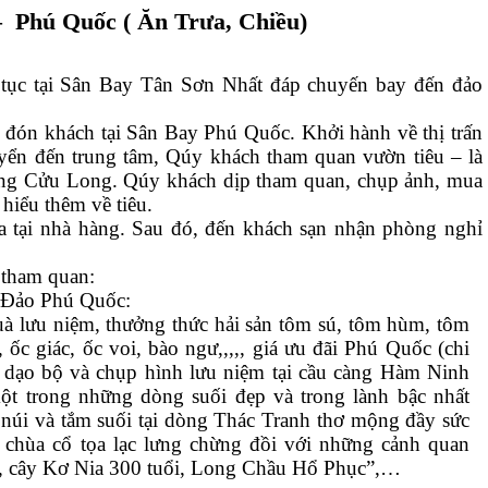
 Phú Quốc ( Ăn Trưa, Chiều)
tục tại Sân Bay Tân Sơn Nhất đáp chuyến bay đến đảo
đón khách tại Sân Bay Phú Quốc. Khởi hành về thị trấn
ển đến trung tâm, Qúy khách tham quan vườn tiêu – là
ông Cửu Long. Qúy khách dịp tham quan, chụp ảnh, mua
hiểu thêm về tiêu.
tại nhà hàng. Sau đó, đến khách sạn nhận phòng nghỉ
 tham quan:
 Đảo Phú Quốc:
 lưu niệm, thưởng thức hải sản tôm sú, tôm hùm, tôm
, ốc giác, ốc voi, bào ngư,,,,, giá ưu đãi Phú Quốc (chi
sẽ dạo bộ và chụp hình lưu niệm tại cầu càng Hàm Ninh
ột trong những dòng suối đẹp và trong lành bậc nhất
núi và tắm suối tại dòng Thác Tranh thơ mộng đầy sức
hùa cổ tọa lạc lưng chừng đồi với những cảnh quan
, cây Kơ Nia 300 tuổi, Long Chầu Hổ Phục”,…