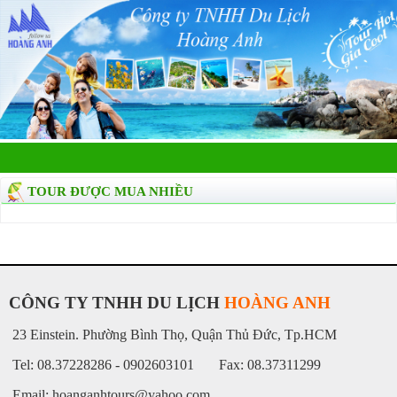
TOUR ĐƯỢC MUA NHIỀU
CÔNG TY TNHH DU LỊCH
HOÀNG ANH
23 Einstein. Phường Bình Thọ, Quận Thủ Đức, Tp.HCM
Tel: 08.37228286 - 0902603101 Fax: 08.37311299
Email: hoanganhtours@yahoo.com