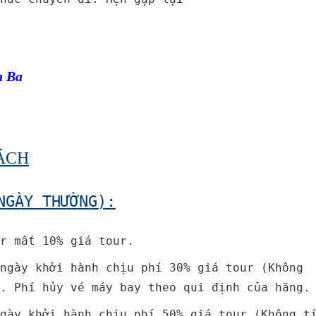
h Ba
HÁCH
NGÀY THƯỜNG):
r mất 10% giá tour.
ngày khởi hành chịu phí 30% giá tour (Không
. Phí hủy vé máy bay theo qui định của hãng.
gày khởi hành chịu phí 50% giá tour (Không t