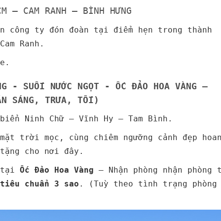
CM – CAM RANH – BÌNH HƯNG
n công ty đón đoàn tại điểm hẹn trong thành
Cam Ranh.
xe.
NG - SUỐI NƯỚC NGỌT - ỐC ĐẢO HOA VÀNG –
ĂN SÁNG, TRƯA, TỐI)
biển Ninh Chữ – Vĩnh Hy – Tam Bình.
m mặt trời mọc, cùng chiêm ngưỡng cảnh đẹp hoa
tặng cho nơi đây.
 tại
Ốc Đảo Hoa Vàng
– Nhận phòng nhận phòng 
tiêu chuẩn 3 sao
. (Tuỳ theo tình trạng phòng