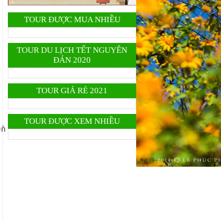
TOUR ĐƯỢC MUA NHIỀU
TOUR DU LỊCH TẾT NGUYÊN
ĐÁN 2020
TOUR GIÁ RẺ 2021
TOUR ĐƯỢC XEM NHIỀU
ền