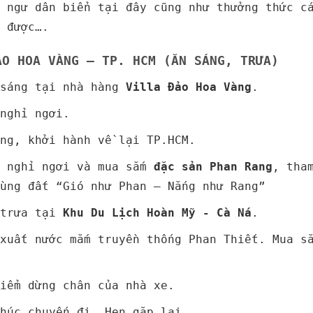
 ngư dân biển tại đây cũng như thưởng thức c
t được….
ẢO HOA VÀNG – TP. HCM (ĂN SÁNG, TRƯA)
 sáng tại nhà hàng
Villa Đảo Hoa Vàng
.
nghỉ ngơi.
òng, khởi hành về lại TP.HCM.
n nghỉ ngơi và mua sắm
đặc sản Phan Rang
, tha
ùng đất “Gió như Phan – Nắng như Rang”
 trưa tại
Khu Du Lịch Hoàn Mỹ - Cà Ná
.
xuất nước mắm truyền thống Phan Thiết. Mua s
iểm dừng chân của nhà xe.
húc chuyến đi. Hẹn gặp lại