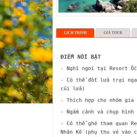
LỊCH TRÌNH
GIÁ TOUR
ĐIỂM NỔI BẬT
- Nghĩ ngơi tại Resort Ốc
- Có thể đốt lửa trại nga
củi lửa)
- Thích hợp cho nhóm gia 
- Ngắm cảnh và chụp hình 
- Có thể ghé tham quan Re
Nhân Kế (phụ thu vé vào 