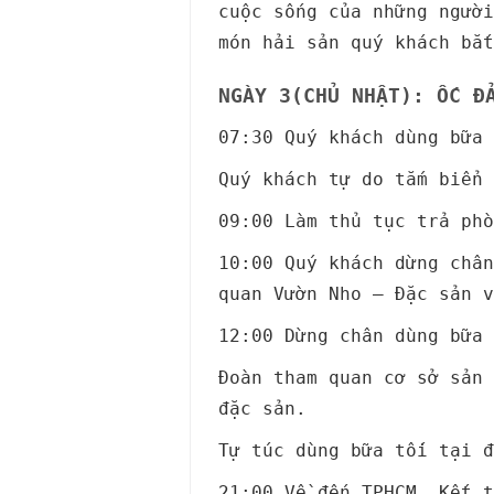
cuộc sống của những người
món hải sản quý khách bắ
NGÀY 3(CHỦ NHẬT): ỐC Đ
07:30 Quý khách dùng bữa
Quý khách tự do tắm biển 
09:00 Làm thủ tục trả ph
10:00 Quý khách dừng châ
quan Vườn Nho – Đặc sản v
12:00 Dừng chân dùng bữa
Đoàn tham quan cơ sở sản 
đặc sản.
Tự túc dùng bữa tối tại đ
21:00 Về đến TPHCM. Kết t