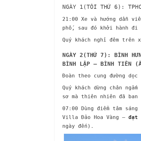
NGÀY 1(TỐI THỨ 6): TPH
21:00 Xe và hướng dẫn viê
phố, sau đó khởi hành đi 
Quý khách nghỉ đêm trên 
NGÀY 2(THỨ 7): BÌNH HƯ
BÌNH LẬP – BÌNH TIÊN (
Đoàn theo cung đường dọc 
Quý khách dừng chân ngắ
sơ mà thiên nhiên đã ban 
07:00 Dùng điểm tâm sáng
Villa Đảo Hoa Vàng –
đạt 
ngày đến).