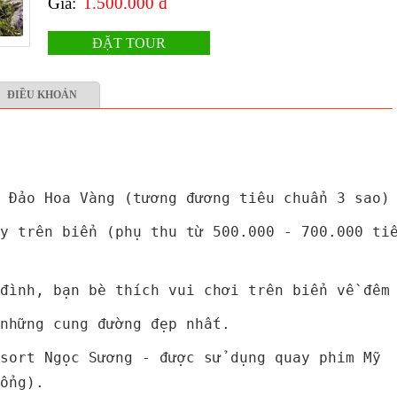
Giá:
1.500.000 đ
ĐẶT TOUR
ĐIỀU KHOẢN
 Đảo Hoa Vàng (tương đương tiêu chuẩn 3 sao)
y trên biển (phụ thu từ 500.000 - 700.000 ti
đình, bạn bè thích vui chơi trên biển về đêm
những cung đường đẹp nhất.
sort Ngọc Sương - được sử dụng quay phim Mỹ
cổng).