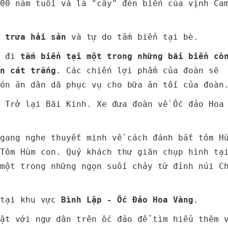
00 năm tuổi và là "cây" đèn biển của vịnh Ca
 trưa hải sản
và tự do tắm biển tại bè.
h đi
tắm biển tại một trong những bãi biển cò
n cát trắng
. Các chiến lợi phẩm của đoàn sẽ
ón ăn dân dã phục vụ cho bữa ăn tối của đoàn
, Trở lại Bãi Kinh. Xe đưa đoàn về Ốc đảo Hoa
gang nghe thuyết minh về cách đánh bắt tôm H
Tôm Hùm con. Quý khách thư giãn chụp hình tạ
một trong những ngọn suối chảy từ đỉnh núi C
 tại khu vực
Bình Lập - Ốc Đảo Hoa Vàng
.
mật với ngư dân trên ốc đảo để tìm hiểu thêm 