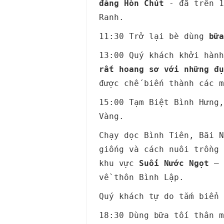
đăng Hòn Chút
- đã trên 1
Ranh.
11:30 Trở lại bè dùng
bữa
13:00 Quý khách khởi hàn
rất hoang sơ với những đụ
được chế biến thành các m
15:00 Tạm Biệt Bình Hưng
Vàng.
Chạy dọc Bình Tiên, Bãi N
giống và cách nuôi trồng 
khu vực
Suối Nước Ngọt
– 
về thôn Bình Lập.
Quý khách tự do tắm biển
18:30 Dùng bữa tối thân 