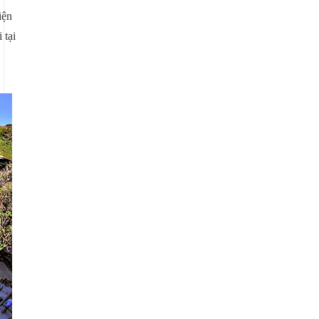
iện
 tại