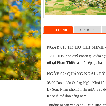
LỊCH TRÌNH
GIÁ TOUR
NGÀY 01: TP. HỒ CHÍ MINH
13:30 HDV đón quý khách tại điểm hẹ
tối tại Phan Thiết
sau đó tiếp tục hành
NGÀY 02: QUẢNG NGÃI - LÝ
06:00 Đoàn đến Quãng Ngãi. Khởi hà
Lý Sơn. Nhận phòng, nghỉ ngơi. Sau đ
Khao lề thế lính hàng năm.
Thưởng ngoạn vãn cảnh
Chùa Đục
, c