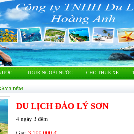
NƯỚC
TOUR NGOÀI NƯỚC
CHO THUÊ XE
GÀY 3 ĐÊM
DU LỊCH ĐẢO LÝ SƠN
4 ngày 3 đêm
Giá:
3.100.000 đ