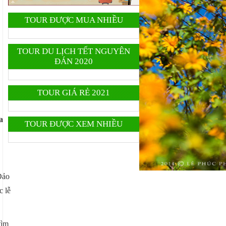
TOUR ĐƯỢC MUA NHIỀU
TOUR DU LỊCH TẾT NGUYÊN
ĐÁN 2020
TOUR GIÁ RẺ 2021
a
TOUR ĐƯỢC XEM NHIỀU
Đảo
c lễ
tìm