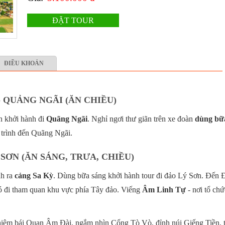
ĐẶT TOUR
ĐIỀU KHOẢN
 - QUẢNG NGÃI (ĂN CHIỀU)
n khởi hành đi
Quãng Ngãi
. Nghỉ ngơi thư giãn trên xe đoàn
dùng bữ
 trình đến Quãng Ngãi.
 SƠN (ĂN SÁNG, TRƯA, CHIỀU)
nh ra
cảng Sa Kỳ
. Dùng bữa sáng khởi hành tour đi đảo Lý Sơn. Đến 
ó đi tham quan khu vực phía Tây đảo. Viếng
Âm Linh Tự
- nơi tổ chứ
hiêm bái Quan Âm Đài, ngắm nhìn Cổng Tò Vò, đỉnh núi Giếng Tiền, 