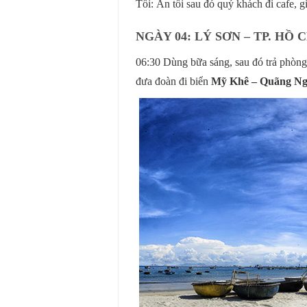
Tối: Ăn tối sau đó quý khách đi cafe, gi
NGÀY 04: LÝ SƠN – TP. HỒ 
06:30 Dùng bữa sáng, sau đó trả phòng
đưa đoàn đi biển
Mỹ Khê – Quãng Ng