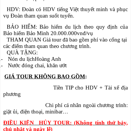
HDV: Đoàn có HDV tiếng Việt thuyết minh và phục
vụ Đoàn tham quan suốt tuyến.
BẢO HIỂM: Bảo hiểm du lịch theo quy định của
Bảo hiểm Bảo Minh 20.000.000vnđ/vụ
THAM QUAN Giá tour đã bao gồm phí vào cổng tại
các điểm tham quan theo chương trình.
QUÀ TẶNG:
-
Nón du lịch
Hoàng Anh
1
-
Nước đóng chai, khăn ướt
1
GIÁ TOUR KHÔNG BAO GỒM
:
Tiền TIP cho HDV + Tài xế địa
phương
Chi phí cá nhân ngoài chương trình:
giặt ủi, điện thoại, minibar…
ĐIỀU KIỆN HỦY TOUR: (Không tính thứ bảy,
chủ nhật và ngày lễ)