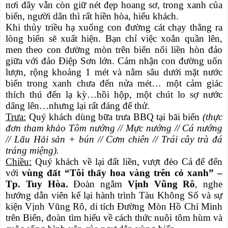
nơi đây vẫn còn giữ nét đẹp hoang sơ, trong xanh của
biển, người dân thì rất hiền hòa, hiếu khách.
Khi thủy triều hạ xuống con đường cát chạy thẳng ra
lòng biển sẽ xuất hiện. Bạn chỉ việc xoắn quần lên,
men theo con đường mòn trên biển nối liền hòn đảo
giữa với đảo Điệp Sơn lớn. Cảm nhận con đường uốn
lượn, rộng khoảng 1 mét và nằm sâu dưới mặt nước
biển trong xanh chưa đến nửa mét… một cảm giác
thích thú đến lạ kỳ…hồi hộp, một chút lo sợ nước
dâng lên…nhưng lại rất đáng để thử.
Trưa:
Quý khách dùng bữa trưa BBQ tại bãi biển
(thực
đơn tham khảo Tôm nướng // Mực nướng // Cá nướng
// Lẩu Hải sản + bún // Cơm chiên // Trái cây trà đá
tráng miệng).
Chiều:
Quý khách về lại đất liền, vượt đèo Cả để đến
với
vùng đất “Tôi thấy hoa vàng trên cỏ xanh” –
Tp. Tuy Hòa.
Đoàn ngắm
Vịnh Vũng Rô
, nghe
hướng dẫn viên kể lại hành trình Tàu Không Số và sự
kiện Vịnh Vũng Rô, di tích Đường Mòn Hồ Chí Minh
trên Biển, đoàn tìm hiểu về cách thức nuôi tôm hùm và