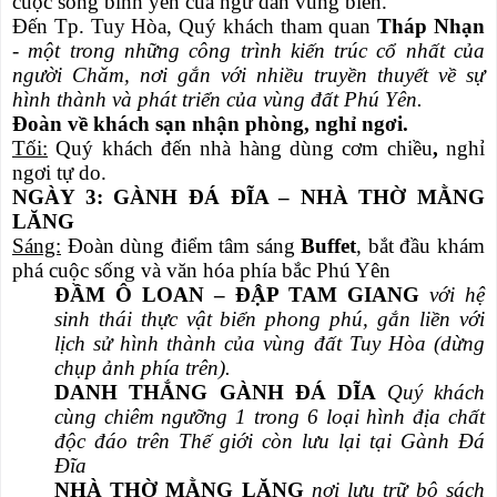
cuộc sống bình yên của ngư dân vùng biển.
Đến Tp. Tuy Hòa, Quý khách tham quan
Tháp Nhạn
- một trong những công trình kiến trúc cổ nhất của
người Chăm, nơi gắn với nhiều truyền thuyết về sự
hình thành và phát triển của vùng đất Phú Yên.
Đoàn về khách sạn nhận phòng, nghỉ ngơi.
Tối:
Quý khách đến nhà hàng dùng cơm chiều
,
nghỉ
ngơi tự do.
NGÀY 3: GÀNH ĐÁ ĐĨA – NHÀ THỜ MẰNG
LĂNG
S
áng:
Đoàn dùng điểm tâm sáng
Buffet
, bắt đầu khám
phá cuộc sống và văn hóa phía bắc Phú Yên
ĐẦM Ô LOAN – ĐẬP TAM GIANG
với hệ
sinh thái thực vật biển phong phú, gắn liền với
lịch sử hình thành của vùng đất Tuy Hòa (dừng
chụp ảnh phía trên).
DANH THẮNG GÀNH ĐÁ DĨA
Quý khách
cùng chiêm ngưỡng 1 trong 6 loại hình địa chất
độc đáo trên Thế giới còn lưu lại tại Gành Đá
Đĩa
NHÀ THỜ MẰNG LĂNG
nơi lưu trữ bộ sách