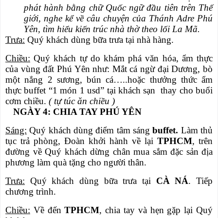
phát hành bằng chữ Quốc ngữ đầu tiên trên Thế
giới, nghe kể về câu chuyện của Thánh Adre Phú
Yên, tìm hiểu kiến trúc nhà thờ theo lối La Mã.
Trưa:
Quý khách dùng bữa trưa tại nhà hàng.
Chiều:
Quý khách tự do khám phá văn hóa, ẩm thực
của vùng đất Phú Yên như: Mắt cá ngừ đại Dương, bò
một nắng 2 sương, bún cá…..hoặc thưởng thức ẩm
thực buffet “1 món 1 usd” tại khách sạn thay cho buổi
cơm chiều.
( tự túc ăn chiều )
NGÀY 4: CHIA
TAY
PHÚ YÊN
Sáng:
Quý khách dùng điểm tâm sáng
buffet.
Làm thủ
tục trả phòng, Đoàn khởi hành về lại
TPHCM
, trên
đường về Quý khách dừng chân mua sắm đặc sản địa
phương làm quà tặng cho người thân.
Trưa:
Quý khách dùng bữa trưa tại
CÀ NÁ
. Tiếp
chương trình.
Chiều:
Về đến
TPHCM
, chia tay và hẹn gặp lại Quý