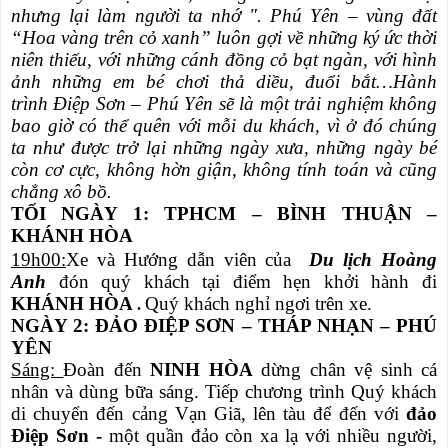
nhưng lại làm người ta nhớ ". Phú Yên – vùng đất
“Hoa vàng trên cỏ xanh” luôn gợi về những ký ức thời
niên thiếu, với những cánh đồng cỏ bạt ngàn, với hình
ảnh những em bé chơi thả diều, đuổi bắt…
Hành
trình
Điệp Sơn
– Phú Yên sẽ là một trải nghiệm không
bao giờ có thể quên với mỗi du khách, vì ở đó chúng
ta như được trở lại những ngày xưa, những ngày bé
còn cơ cực, không hờn giận, không tính toán và cũng
chẳng xô bồ.
TỐI NGÀY 1: TPHCM – BÌNH THUẬN –
KHÁNH HÒA
19h00:
Xe và Hướng dẫn viên của
Du lịch Hoàng
Anh
đón quý khách tại điểm hẹn khởi hành đi
KHÁNH HÒA
Quý khách nghỉ ngơi trên xe.
.
NGÀY 2: ĐẢO ĐIỆP SƠN – THÁP NHẠN – PHÚ
YÊN
Sáng:
Đoàn đến
NINH HÒA
dừng chân vệ sinh cá
nhân và dùng bữa sáng. Tiếp chương trình Quý khách
di chuyển đến cảng Vạn Giã, lên tàu để đến với
đảo
Điệp Sơn -
một quần đảo còn xa lạ với nhiều người,