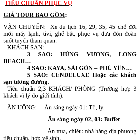
TIÊU CHUẨN PHỤC VỤ
GIÁ TOUR BAO GỒM
:
VẬN CHUYỂN: Xe du lịch 16, 29, 35, 45 chổ đời
mới máy lạnh, tivi, ghế bật, phục vụ đưa đón đoàn
suốt tuyến tham quan.
KHÁCH SẠN
:
3 SAO: HÙNG VƯƠNG, LONG
BEACH…
4 SAO: KAYA, SÀI GÒN – PHÚ YÊN…
5 SAO: CENDELUXE Hoặc các khách
sạn tương đương.
Tiêu chuẩn
2
,3
KHÁCH/ PHÒNG
(
T
rường hợp 3
khách vì lý do giới tính)
.
ĂN UỐNG: Ăn sáng ngày 01: Tô, ly.
Ăn sáng ngày 02, 03: Buffet
Ăn trưa, chiều: nhà hàng địa phương
tiêu chuẩn, hợp vệ sinh.