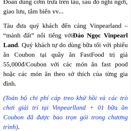
Đoàn dùng cơm trưa trên tàu, sau đó nghỉ ngơi,
giao lưu, tắm biển vv...
Tàu đưa quý khách đến cảng Vinpearland
–
“mảnh đất” nổi tiếng với
Đảo Ngọc Vinpearl
Land
. Quý khách tự do dùng bữa tối với phiếu
ăn Coubon tại quầy ăn FastFood trị giá
55,000đ/Coubon với các món ăn fast pood
hoặc các món ăn theo sở thích của từng gia
đình.
(Toàn bộ chi phí cáp treo khứ hồi và các trò
chơi giải trí tại Vinpearlland + 01 bữa ăn
Coubon đã được bao trọn gói trong chương
trình)
.