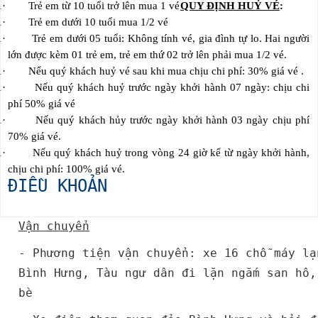
1
·
Trẻ em từ 10 tuổi trở lên mua 1 vé
QUY ĐỊNH HUỶ VÉ
:
1
·
Trẻ em dưới 10 tuổi mua 1/2 vé
1
·
Trẻ em dưới 05 tuổi: Không tính vé, gia đình tự lo. Hai người
lớn được kèm 01 trẻ em, trẻ em thứ 02 trở lên phải mua 1/2 vé.
1
·
Nếu quý khách huỷ vé sau khi mua chịu chi phí: 30% giá vé .
1
·
Nếu quý khách huỷ trước ngày khởi hành 07 ngày: chịu chi
phí 50% giá vé
1
·
Nếu quý khách hủy trước ngày khởi hành 03 ngày chịu phí
70% giá vé.
1
·
Nếu quý khách huỷ trong vòng 24 giờ kể từ ngày khởi hành,
chịu chi phí: 100% giá vé.
ĐIỀU KHOẢN
Vận chuyển
- Phương tiện vận chuyển: xe 16 chỗ máy l
Bình Hưng, Tàu ngư dân đi lặn ngắm san hô,
bè