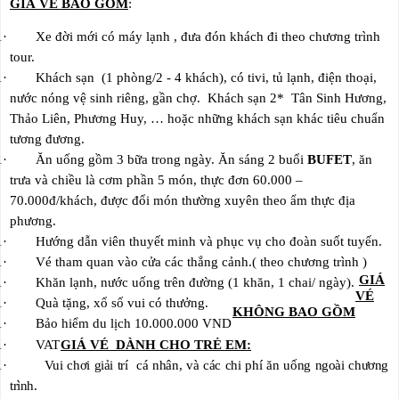
GIÁ VÉ BAO GỒM
:
1
·
Xe đời mới có máy lạnh , đưa đón khách đi theo chương trình
tour.
1
·
Khách sạn (1 phòng/2 - 4 khách), có tivi, tủ lạnh, điện thoại,
nước nóng vệ sinh riêng, gần chợ. Khách sạn 2* Tân Sinh Hương,
Thảo Liên, Phương Huy, … hoặc những khách sạn khác tiêu chuẩn
tương đương.
1
·
Ăn uống gồm 3 bữa trong ngày. Ăn sáng 2 buổi
BUFET
, ăn
trưa và chiều là cơm phần 5 món, thực đơn 60.000 –
70.000đ/khách, được đổi món thường xuyên theo ẩm thực địa
phương.
1
·
Hướng dẫn viên thuyết minh và phục vụ cho đoàn suốt tuyến.
1
·
Vé tham quan vào cửa các thắng cảnh.( theo chương trình )
GIÁ
1
·
Khăn lạnh, nước uống trên đường (1 khăn, 1 chai/ ngày).
VÉ
1
·
Quà tặng, xổ số vui có thưởng.
KHÔNG BAO GỒM
1
·
Bảo hiểm du lịch 10.000.000 VND
1
·
VAT
GIÁ VÉ DÀNH CHO TRẺ EM:
1
·
Vui chơi giải trí cá nhân, và các chi phí
ăn uống ngoài chương
trình.