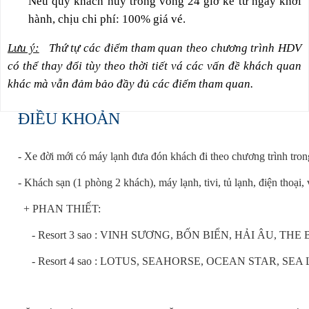
Nếu quý khách huỷ trong vòng 24 giờ kể từ ngày khởi
hành, chịu chi phí: 100% giá vé.
Lưu ý:
Thứ tự các điểm tham quan theo chương trình HDV
có thể thay đổi tùy theo thời tiết vá các vấn đề khách quan
khác mà vẫn đảm bảo đầy đủ các điểm tham quan.
ĐIỀU KHOẢN
- Xe đời mới có máy lạnh đưa đón khách đi theo chương trình trong
- Khách sạn (1 phòng 2 khách), máy lạnh, tivi, tủ lạnh, điện t
+ PHAN THIẾT:
- Resort 3 sao : VINH SƯƠNG, BỐN BIỂN, HẢI ÂU, TH
- Resort 4 sao : LOTUS, SEAHORSE, OCEAN STAR, SE