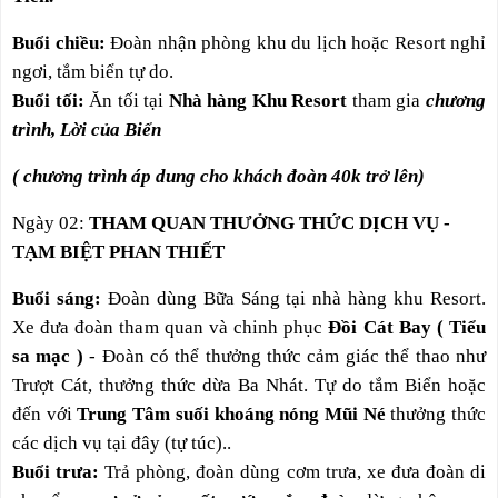
Buổi chiều:
Đoàn nhận phòng khu du lịch hoặc Resort nghỉ
ngơi, tắm biển tự do.
Buổi tối:
Ăn tối tại
Nhà hàng Khu Resort
tham gia
chương
trình, Lời của Biển
( chương trình áp dung cho khách đoàn
40k trở lên)
Ngày 02:
THAM QUAN THƯỞNG THỨC DỊCH VỤ -
TẠM BIỆT PHAN THIẾT
Buổi sáng:
Đoàn dùng Bữa Sáng tại nhà hàng khu Resort.
Xe đưa đoàn tham quan và chinh phục
Đồi Cát Bay ( Tiểu
sa mạc )
- Đoàn có thể thưởng thức cảm giác thể thao như
Trượt Cát, thưởng thức dừa Ba Nhát. Tự do tắm Biển hoặc
đến với
Trung Tâm suối khoáng nóng Mũi Né
thưởng thức
các dịch vụ tại đây (tự túc)..
Buổi trưa:
Trả phòng, đoàn dùng cơm trưa, xe đưa đoàn di