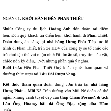
NGÀY 01:
KHỞI HÀNH ĐẾN PHAN THIẾT
5h00:
Công ty du lịch
Hoàng Anh
đón đoàn tại điểm
hẹn.
Đón quý khách tại điểm hẹn, khởi hành đi
Phan Thiết.
Đoàn dừng ăn sáng tại
nhà hàng Hưng Phát
Tiếp tục lộ
trình đi Phan Thiết, trên xe HDV của công ty sẽ tổ chức các
trò chơi tập thể vui nhộn như: Đi tìm ẩn số, truy tìm báu vật,
chiếc nón kỳ diệu,…với những phần quà ý nghĩa.
Buổi trưa:
Đến
Phan Thiết Quý khách ghé tham quan và
thưởng thức rượu tại
Lâu Đài Rượu Vang.
Kết thúc tham quan
đoàn dùng cơm trưa tại
nhà hàng
Hưng Phát – Mũi Né
Trên đường vào Mũi Né đoàn có thể
ngắm khung cảnh tuyệt đẹp của
tháp Chàm Posanư, di tích
Lầu Ông Hòang, bãi đá Ông Địa, rặng dừa Hàm
Tiến.