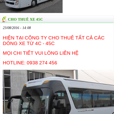
CHO THUÊ XE 45C
23/08/2016 - 14:08
HIỆN TẠI CÔNG TY CHO THUÊ TẤT CẢ CÁC
DÒNG XE TỪ 4C - 45C
MỌI CHI TIẾT VUI LÒNG LIÊN HỆ
HOTLINE: 0938 274 456