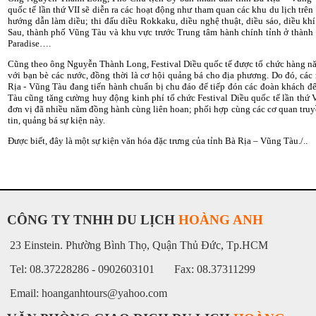
quốc tế lần thứ VII sẽ diễn ra các hoạt động như tham quan các khu du lịch trên
hướng dẫn làm diều; thi đấu diều Rokkaku, diều nghệ thuật, diều sáo, diều khí 
Sau, thành phố Vũng Tàu và khu vực trước Trung tâm hành chính tỉnh ở thành p
Paradise….
Cũng theo ông Nguyễn Thành Long, Festival Diều quốc tế được tổ chức hàng n
với bạn bè các nước, đồng thời là cơ hội quảng bá cho địa phương. Do đó, cá
Rịa - Vũng Tàu đang tiến hành chuẩn bị chu đáo để tiếp đón các đoàn khách đế
Tàu cũng tăng cường huy động kinh phí tổ chức Festival Diều quốc tế lần thứ V
đơn vị đã nhiều năm đồng hành cùng liên hoan; phối hợp cùng các cơ quan tru
tin, quảng bá sự kiện này.
Được biết, đây là một sự kiện văn hóa đặc trưng của tỉnh Bà Rịa – Vũng Tàu./..
CÔNG TY TNHH DU LỊCH
HOÀNG ANH
23 Einstein. Phường Bình Thọ, Quận Thủ Đức, Tp.HCM
Tel: 08.37228286 - 0902603101 Fax: 08.37311299
Email: hoanganhtours@yahoo.com