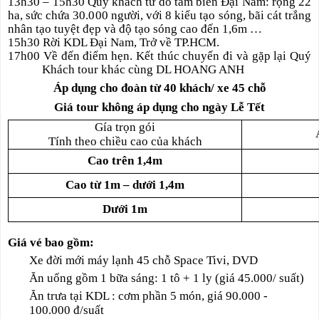
13h30 – 15h30 Quý khách tư do tắm biển Đại Nam: rộng 22
ha, sức chứa 30.000 người, với 8 kiểu tạo sóng, bãi cát trắng
nhân tạo tuyệt đẹp và độ tạo sóng cao đến 1,6m …
15h30 Rời KDL Đại Nam, Trở về TP.HCM.
17h00 Về đến điểm hẹn. Kết thúc chuyến đi và gặp lại Quý
Khách tour khác cùng DL HOANG ANH
Áp dụng cho đoàn từ 40 khách/ xe 45 chỗ
Giá tour không áp dụng cho ngày Lễ Tết
Gía trọn gói
Tính theo chiều cao của khách
Cao trên 1,4m
Cao từ 1m – dưới 1,4m
Dưới 1m
Giá vé bao gồm:
Xe đời mới máy lạnh 45 chỗ Space Tivi, DVD
Ăn uống gồm 1 bữa sáng: 1 tô + 1 ly (giá 45.000/ suất)
Ăn trưa tại KDL : cơm phần 5 món, giá 90.000 -
100.000 đ/suất