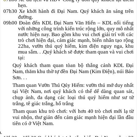
hẹn.
07h30 Xe khởi hành đi Đại Nam. Quý khách ăn sáng trên
đường.
09h00 Đoàn đến KDL Đại Nam Văn Hiến – KDL nổi tiếng
với những công trình kiến trúc rộng lớn, quy mô nhất
nước hiện nay. Bao gồm khu vui chơi giải trí với các
trò chơi hiện đại, cảm giác mạnh, biển nhân tạo rộng
22ha, vườn thú quý hiếm, kim điện nguy nga, khu
mua sắm. . .Quý khách sẽ được tham quan và vui chơi
tại:
Quý khách tham quan tòan bộ thắng cảnh KDL Đại
Nam, thăm khu thờ tự đền Đại Nam (Kim Điện), núi Bảo
Sơn. . .
Tham quan Vườn Thú Qúy Hiếm: vườn thú mở duy nhất
tại Việt Nam, nơi quý khách có thể dể dàng quan sát,
chụp ảnh, đa dạng các loại thú quý hiếm như sư tử
trắng, tê giác trắng, hổ trắng
Tham quan khu trò chơi: với hơn 40 trò chơi mới lạ từ
vui nhộn, thư giản đến cảm giác mạnh hiện đại lần đầu
tiên có ở Việt Nam.