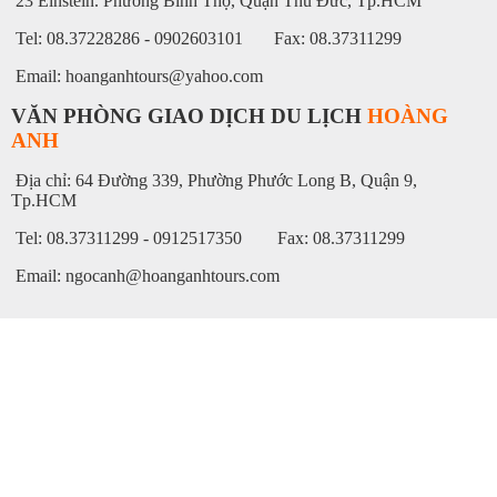
23 Einstein. Phường Bình Thọ, Quận Thủ Đức, Tp.HCM
Tel: 08.37228286 - 0902603101 Fax: 08.37311299
Email: hoanganhtours@yahoo.com
VĂN PHÒNG GIAO DỊCH DU LỊCH
HOÀNG
ANH
Địa chỉ: 64 Đường 339, Phường Phước Long B, Quận 9,
Tp.HCM
Tel: 08.37311299 - 0912517350 Fax: 08.37311299
Email: ngocanh@hoanganhtours.com