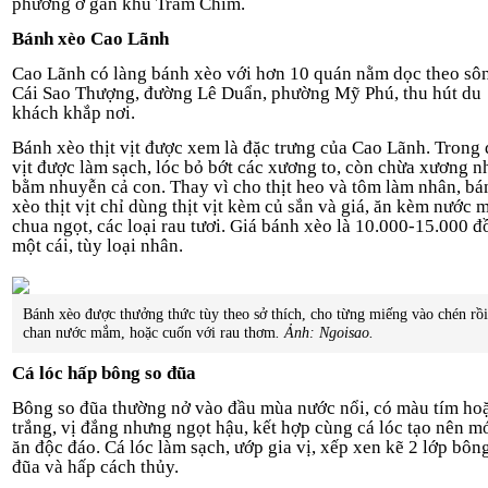
phương ở gần khu Tràm Chim.
Bánh xèo Cao Lãnh
Cao Lãnh có làng bánh xèo với hơn 10 quán nằm dọc theo sô
Cái Sao Thượng, đường Lê Duẩn, phường Mỹ Phú, thu hút du
khách khắp nơi.
Bánh xèo thịt vịt được xem là đặc trưng của Cao Lãnh. Trong 
vịt được làm sạch, lóc bỏ bớt các xương to, còn chừa xương n
bằm nhuyễn cả con. Thay vì cho thịt heo và tôm làm nhân, bá
xèo thịt vịt chỉ dùng thịt vịt kèm củ sắn và giá, ăn kèm nước
chua ngọt, các loại rau tươi. Giá bánh xèo là 10.000-15.000 
một cái, tùy loại nhân.
Bánh xèo được thưởng thức tùy theo sở thích, cho từng miếng vào chén rồ
chan nước mắm, hoặc cuốn với rau thơm
. Ảnh: Ngoisao.
Cá lóc hấp bông so đũa
Bông so đũa thường nở vào đầu mùa nước nổi, có màu tím ho
trắng, vị đắng nhưng ngọt hậu, kết hợp cùng cá lóc tạo nên m
ăn độc đáo. Cá lóc làm sạch, ướp gia vị, xếp xen kẽ 2 lớp bôn
đũa và hấp cách thủy.