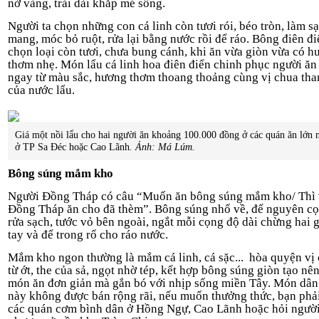
nở vàng, trải dài khắp mé sông.
Người ta chọn những con cá linh còn tươi rói, béo tròn, làm s
mang, móc bỏ ruột, rửa lại bằng nước rồi để ráo. Bông điên đi
chọn loại còn tươi, chưa bung cánh, khi ăn vừa giòn vừa có h
thơm nhẹ. Món lẩu cá linh hoa điên điển chinh phục người ăn
ngay từ màu sắc, hương thơm thoang thoảng cùng vị chua tha
của nước lẩu.
Giá một nồi lẩu cho hai người ăn khoảng 100.000 đồng ở các quán ăn lớn 
ở TP Sa Đéc hoặc Cao Lãnh
. Ảnh: Má Lúm.
Bông súng mắm kho
Người Đồng Tháp có câu “Muốn ăn bông súng mắm kho/ Thì
Đồng Tháp ăn cho đã thèm”. Bông súng nhổ về, để nguyên cọ
rửa sạch, tước vỏ bên ngoài, ngắt mỗi cọng độ dài chừng hai 
tay và để trong rổ cho ráo nước.
Mắm kho ngon thường là mắm cá linh, cá sặc... hòa quyện vị
từ ớt, the của sả, ngọt nhờ tép, kết hợp bông súng giòn tạo nê
món ăn đơn giản mà gắn bó với nhịp sống miền Tây. Món dân
này không được bán rộng rãi, nếu muốn thưởng thức, bạn phả
các quán cơm bình dân ở Hồng Ngự, Cao Lãnh hoặc hỏi người