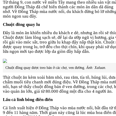
Từ tháng 9, con nước về miền Tây mang theo nhiều sản vật m
người Đồng Tháp đã chế biến thành các món ăn dân dã đáng
nhớ. Về Đồng Tháp mùa nước nổi, du khách đừng bỏ lỡ nhữn
món ngon sau đây.
Chuột đồng quay lu
Đây là món ăn khiến nhiều du khách e dè, nhưng ăn rồi sẽ thí
Chuột được làm lông sạch sẽ, để lại da ướp ngũ vị hương, gia 
rồi gài vào móc sắt, treo giữa lu khạp đậy nắp thật kín. Chuột 
được quay trong lu, trở đều cho thịt chín, khi quay phải sử dụ
lửa ngọn mới tạo được lớp da giòn đầy hấp dẫn.
Chuột đồng quay được treo bán ở các chợ, ven đường
. Ảnh: Xaluan.
Thịt chuột ăn kèm xoài băm nhỏ, rau răm, tía tô, húng lủi, dưa
chấm muối tiêu chanh mới đúng điệu. Về Đồng Tháp mùa nư
nổi, bạn sẽ thấy chuột đồng bán ở ven đường, trong các chợ, 
vào quán ăn lớn, giá từ 80.000 đồng một đĩa cho 4 người ăn.
Lẩu cá linh bông điên điển
Cá linh xuất hiện ở Đồng Tháp vào mùa nước nổi, bắt đầu từ 
9 đến 11 hàng năm. Thời gian này cũng là lúc mùa hoa điên đ