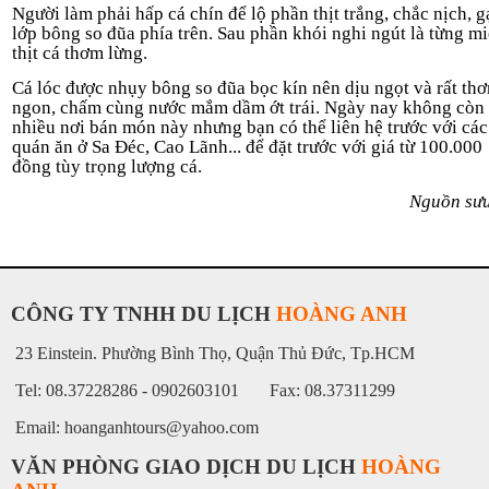
Người làm phải hấp cá chín để lộ phần thịt trắng, chắc nịch, g
lớp bông so đũa phía trên. Sau phần khói nghi ngút là từng m
thịt cá thơm lừng.
Cá lóc được nhụy bông so đũa bọc kín nên dịu ngọt và rất th
ngon, chấm cùng nước mắm dầm ớt trái. Ngày nay không còn
nhiều nơi bán món này nhưng bạn có thể liên hệ trước với các
quán ăn ở Sa Đéc, Cao Lãnh... để đặt trước với giá từ 100.000
đồng tùy trọng lượng cá.
Nguồn sư
CÔNG TY TNHH DU LỊCH
HOÀNG ANH
23 Einstein. Phường Bình Thọ, Quận Thủ Đức, Tp.HCM
Tel: 08.37228286 - 0902603101 Fax: 08.37311299
Email: hoanganhtours@yahoo.com
VĂN PHÒNG GIAO DỊCH DU LỊCH
HOÀNG