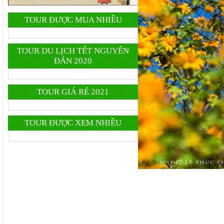
TOUR ĐƯỢC MUA NHIỀU
TOUR DU LỊCH TẾT NGUYÊN
ĐÁN 2020
TOUR GIÁ RẺ 2021
TOUR ĐƯỢC XEM NHIỀU