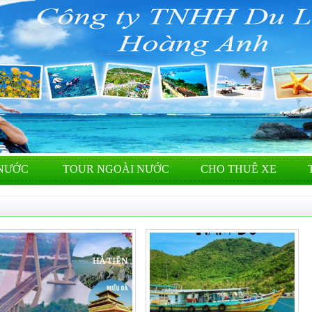
NƯỚC
TOUR NGOÀI NƯỚC
CHO THUÊ XE